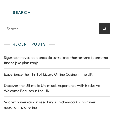
SEARCH
RECENT POSTS
Sigurnost novca od danas do sutra kroz thorfortune i pametno
financijsko planiranje
Experience the Thrill of Lizaro Online Casino in the UK
Discover the Ultimate Unlimluck Experience with Exclusive
Welcome Bonuses in the UK
Vädret påverkar din resa längs chickenroad och kräver
noggrann planering