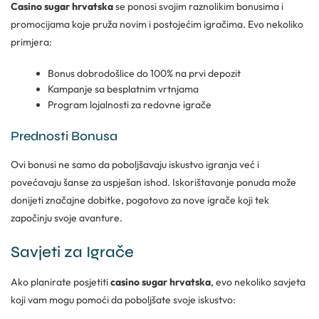
Casino sugar hrvatska
se ponosi svojim raznolikim bonusima i
promocijama koje pruža novim i postojećim igračima. Evo nekoliko
primjera:
Bonus dobrodošlice do 100% na prvi depozit
Kampanje sa besplatnim vrtnjama
Program lojalnosti za redovne igrače
Prednosti Bonusa
Ovi bonusi ne samo da poboljšavaju iskustvo igranja već i
povećavaju šanse za uspješan ishod. Iskorištavanje ponuda može
donijeti značajne dobitke, pogotovo za nove igrače koji tek
započinju svoje avanture.
Savjeti za Igrače
Ako planirate posjetiti
casino sugar hrvatska
, evo nekoliko savjeta
koji vam mogu pomoći da poboljšate svoje iskustvo: