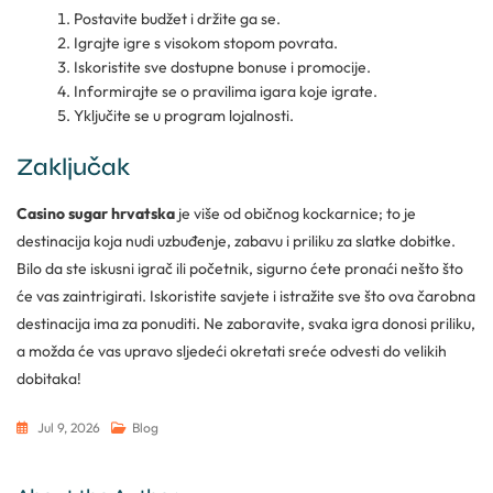
Postavite budžet i držite ga se.
Igrajte igre s visokom stopom povrata.
Iskoristite sve dostupne bonuse i promocije.
Informirajte se o pravilima igara koje igrate.
Yključite se u program lojalnosti.
Zaključak
Casino sugar hrvatska
je više od običnog kockarnice; to je
destinacija koja nudi uzbuđenje, zabavu i priliku za slatke dobitke.
Bilo da ste iskusni igrač ili početnik, sigurno ćete pronaći nešto što
će vas zaintrigirati. Iskoristite savjete i istražite sve što ova čarobna
destinacija ima za ponuditi. Ne zaboravite, svaka igra donosi priliku,
a možda će vas upravo sljedeći okretati sreće odvesti do velikih
dobitaka!
Jul 9, 2026
Blog