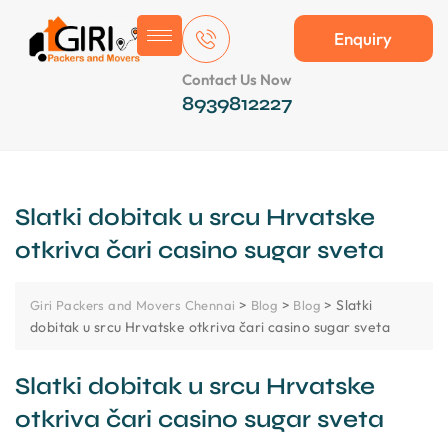
Enquiry
Contact Us Now
8939812227
Slatki dobitak u srcu Hrvatske
otkriva čari casino sugar sveta
>
>
>
Slatki
Giri Packers and Movers Chennai
Blog
Blog
dobitak u srcu Hrvatske otkriva čari casino sugar sveta
Slatki dobitak u srcu Hrvatske
otkriva čari casino sugar sveta