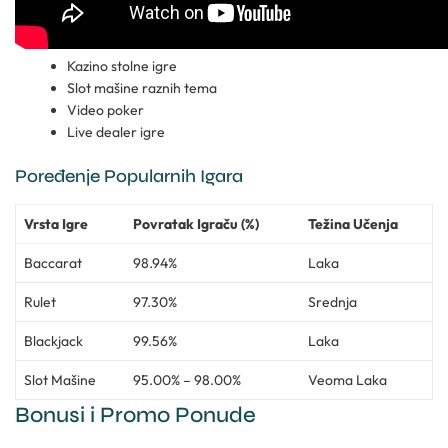
Kazino stolne igre
Slot mašine raznih tema
Video poker
Live dealer igre
Poređenje Popularnih Igara
Vrsta Igre
Povratak Igraču (%)
Težina Učenja
Baccarat
98.94%
Laka
Rulet
97.30%
Srednja
Blackjack
99.56%
Laka
Slot Mašine
95.00% – 98.00%
Veoma Laka
Bonusi i Promo Ponude