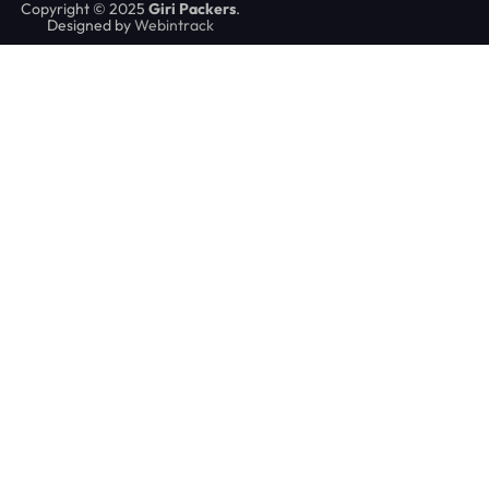
Copyright © 2025
Giri Packers
.
Designed by
Webintrack