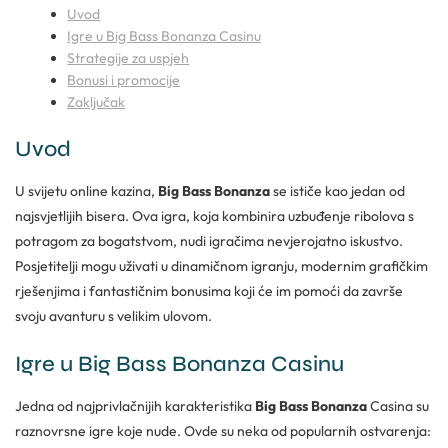
Uvod
Igre u Big Bass Bonanza Casinu
Strategije za uspjeh
Bonusi i promocije
Zaključak
Uvod
U svijetu online kazina,
Big Bass Bonanza
se ističe kao jedan od
najsvjetlijih bisera. Ova igra, koja kombinira uzbuđenje ribolova s
potragom za bogatstvom, nudi igračima nevjerojatno iskustvo.
Posjetitelji mogu uživati u dinamičnom igranju, modernim grafičkim
rješenjima i fantastičnim bonusima koji će im pomoći da završe
svoju avanturu s velikim ulovom.
Igre u Big Bass Bonanza Casinu
Jedna od najprivlačnijih karakteristika
Big Bass Bonanza
Casina su
raznovrsne igre koje nude. Ovde su neka od popularnih ostvarenja: