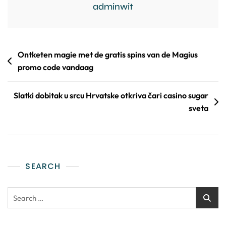
adminwit
Ontketen magie met de gratis spins van de Magius
promo code vandaag
Slatki dobitak u srcu Hrvatske otkriva čari casino sugar
sveta
SEARCH