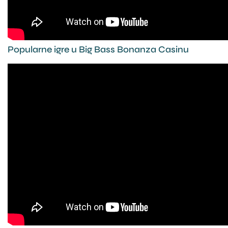
Popularne igre u Big Bass Bonanza Casinu