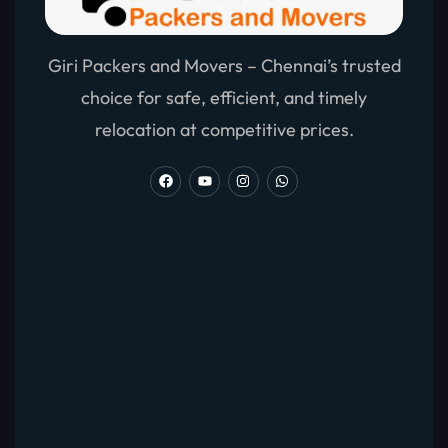
Giri Packers and Movers – Chennai’s trusted
choice for safe, efficient, and timely
relocation at competitive prices.