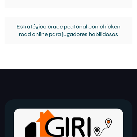
Estratégico cruce peatonal con chicken
road online para jugadores habilidosos