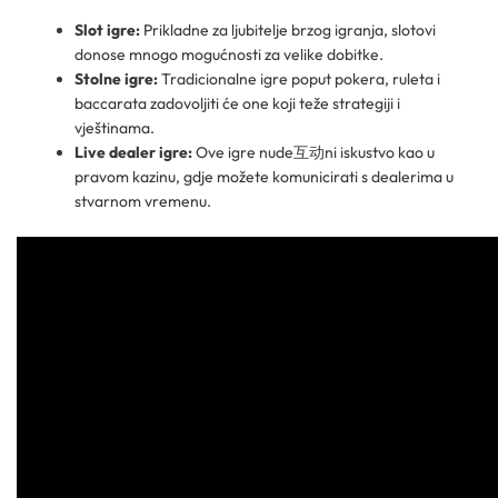
Slot igre:
Prikladne za ljubitelje brzog igranja, slotovi
donose mnogo mogućnosti za velike dobitke.
Stolne igre:
Tradicionalne igre poput pokera, ruleta i
baccarata zadovoljiti će one koji teže strategiji i
vještinama.
Live dealer igre:
Ove igre nude互动ni iskustvo kao u
pravom kazinu, gdje možete komunicirati s dealerima u
stvarnom vremenu.