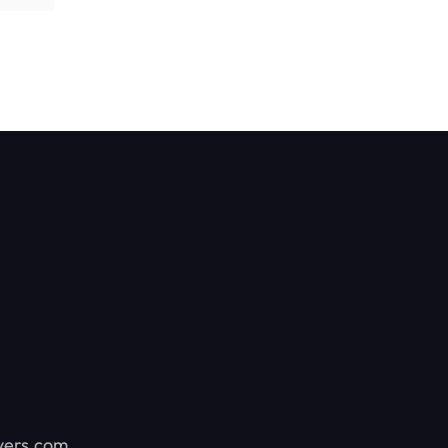
vers.com