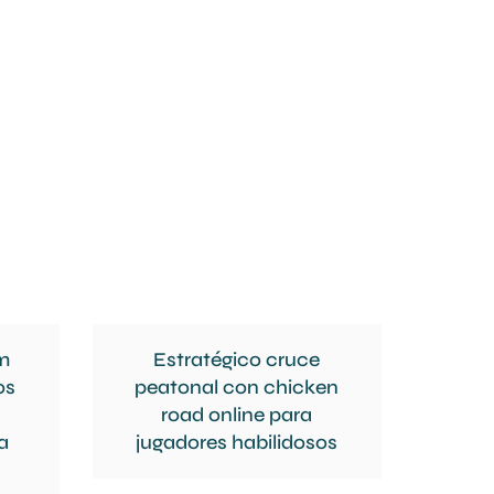
om
Estratégico cruce
os
peatonal con chicken
a
road online para
a
jugadores habilidosos