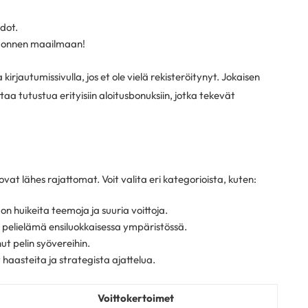
hdot.
en onnen maailmaan!
irjautumissivulla, jos et ole vielä rekisteröitynyt. Jokaisen
a tutustua erityisiin aloitusbonuksiin, jotka tekevät
vat lähes rajattomat. Voit valita eri kategorioista, kuten:
a on huikeita teemoja ja suuria voittoja.
n pelielämä ensiluokkaisessa ympäristössä.
ut pelin syövereihin.
t haasteita ja strategista ajattelua.
Voittokertoimet