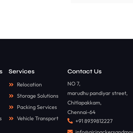
s
Services
Contact Us
NO 7,
Relocation
marudhu pandiyar street,
Storage Solutions
Chitlapakkam,
Packing Services
Chennai-64
s
Vehicle Transport
+91 8939812227
info@giripackersandmo