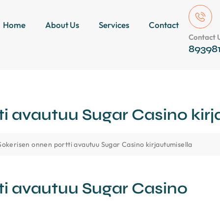
Home
About Us
Services
Contact
Contact 
89398
ti avautuu Sugar Casino kirj
Sokerisen onnen portti avautuu Sugar Casino kirjautumisella
ti avautuu Sugar Casino