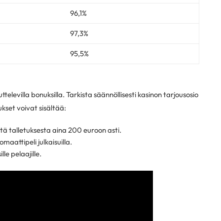
96,1%
97,3%
95,5%
televilla bonuksilla. Tarkista säännöllisesti kasinon tarjousosio
ukset voivat sisältää:
 talletuksesta aina 200 euroon asti.
omaattipeli julkaisuilla.
lle pelaajille.