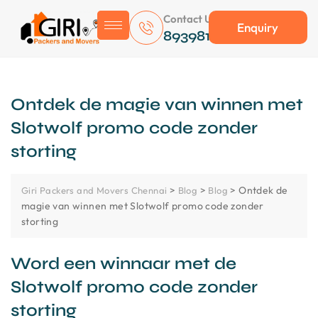
Contact Us Now
Enquiry
8939812227
Ontdek de magie van winnen met
Slotwolf promo code zonder
storting
>
>
>
Ontdek de
Giri Packers and Movers Chennai
Blog
Blog
magie van winnen met Slotwolf promo code zonder
storting
Word een winnaar met de
Slotwolf promo code zonder
storting