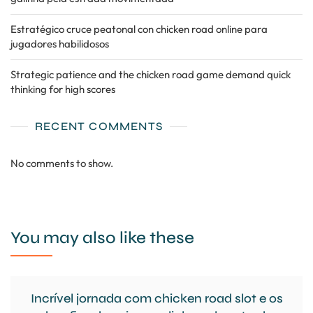
Estratégico cruce peatonal con chicken road online para
jugadores habilidosos
Strategic patience and the chicken road game demand quick
thinking for high scores
RECENT COMMENTS
No comments to show.
You may also like these
Incrível jornada com chicken road slot e os