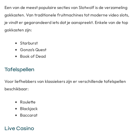
Een van de meest populaire secties van Slotwolf is de verzameling
gokkasten. Van traditionele fruitmachines tot moderne video slots,
je vindt er gegarandeerd iets dat je aanspreekt. Enkele van de top
gokkasten zijn:
Starburst
Gonzo’s Quest
Book of Dead
Tafelspellen
Voor liefhebbers van klassiekers zijn er verschillende tafelspellen
beschikbaar:
Roulette
Blackjack
Baccarat
Live Casino