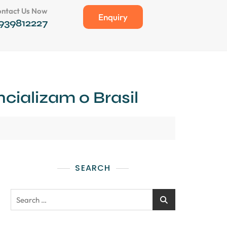
ntact Us Now
Enquiry
939812227
cializam o Brasil
SEARCH