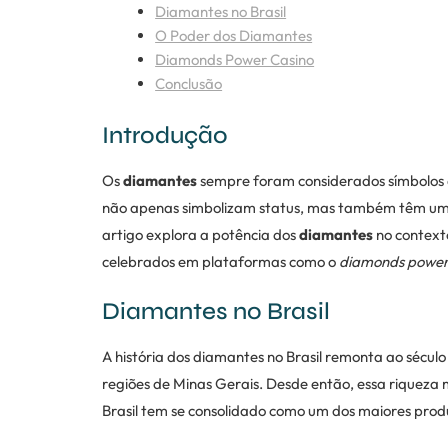
Diamantes no Brasil
O Poder dos Diamantes
Diamonds Power Casino
Conclusão
Introdução
Os
diamantes
sempre foram considerados símbolos de
não apenas simbolizam status, mas também têm um im
artigo explora a potência dos
diamantes
no contexto
celebrados em plataformas como o
diamonds power
Diamantes no Brasil
A história dos diamantes no Brasil remonta ao século
regiões de Minas Gerais. Desde então, essa riqueza 
Brasil tem se consolidado como um dos maiores prod