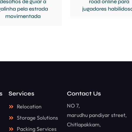
desafios de guiar a
road online para
galinha pela estrada
jugadores habilidos
movimentada
s
Services
Contact Us
NO 7,
Relocation
marudhu pandiyar street,
Storage Solutions
Chitlapakkam,
Packing Services