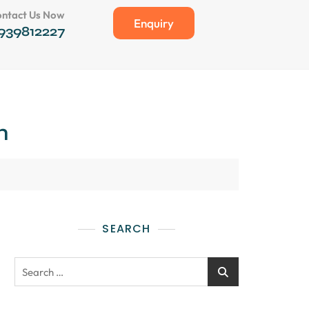
ntact Us Now
Enquiry
939812227
n
SEARCH