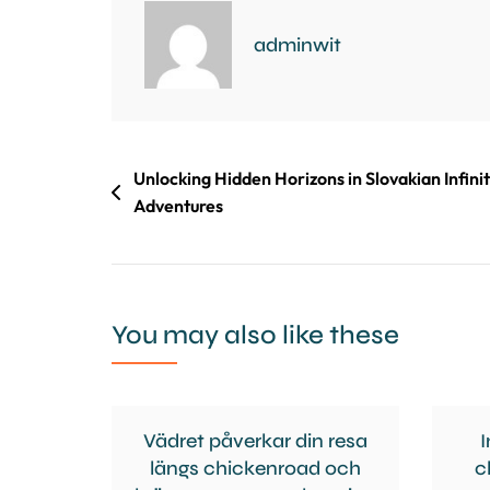
adminwit
Unlocking Hidden Horizons in Slovakian Infini
Adventures
You may also like these
Vädret påverkar din resa
I
längs chickenroad och
c