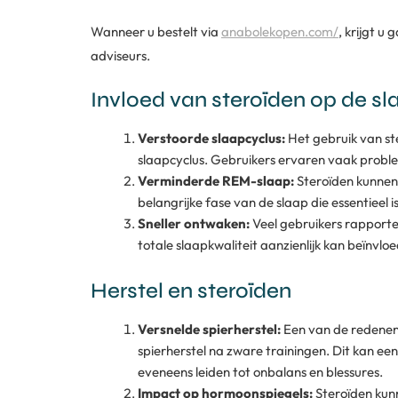
Wanneer u bestelt via
anabolekopen.com/
, krijgt u
adviseurs.
Invloed van steroïden op de sl
Verstoorde slaapcyclus:
Het gebruik van ste
slaapcyclus. Gebruikers ervaren vaak proble
Verminderde REM-slaap:
Steroïden kunnen
belangrijke fase van de slaap die essentieel 
Sneller ontwaken:
Veel gebruikers rapport
totale slaapkwaliteit aanzienlijk kan beïnvlo
Herstel en steroïden
Versnelde spierherstel:
Een van de redenen 
spierherstel na zware trainingen. Dit kan een 
eveneens leiden tot onbalans en blessures.
Impact op hormoonspiegels:
Steroïden kunn