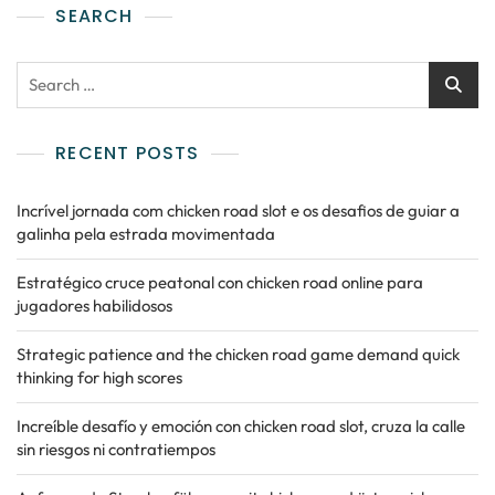
SEARCH
RECENT POSTS
Incrível jornada com chicken road slot e os desafios de guiar a
galinha pela estrada movimentada
Estratégico cruce peatonal con chicken road online para
jugadores habilidosos
Strategic patience and the chicken road game demand quick
thinking for high scores
Increíble desafío y emoción con chicken road slot, cruza la calle
sin riesgos ni contratiempos