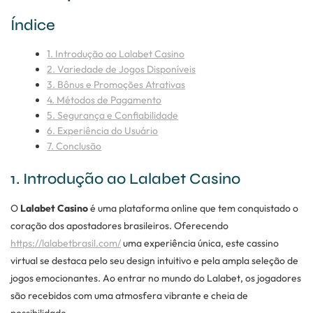
Índice
1. Introdução ao Lalabet Casino
2. Variedade de Jogos Disponíveis
3. Bônus e Promoções Atrativas
4. Métodos de Pagamento
5. Segurança e Confiabilidade
6. Experiência do Usuário
7. Conclusão
1. Introdução ao Lalabet Casino
O
Lalabet Casino
é uma plataforma online que tem conquistado o
coração dos apostadores brasileiros. Oferecendo
https://lalabetbrasil.com/
uma experiência única, este cassino
virtual se destaca pelo seu design intuitivo e pela ampla seleção de
jogos emocionantes. Ao entrar no mundo do Lalabet, os jogadores
são recebidos com uma atmosfera vibrante e cheia de
possibilidade.