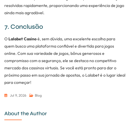
resolvidas rapidamente, proporcionando uma experiência de jogo
ainda mais agradável.
7. Conclusão
O
Lalabet Casino
é, sem dúvida, uma excelente escolha para
quem busca uma plataforma confiável e divertida para jogos
online. Com sua variedade de jogos, bônus generosos e
compromisso com a segurança, ele se destaca no competitivo
mercado dos cassinos virtuais. Se você está pronto para dar o
próximo passo em sua jornada de apostas, o Lalabet é o lugar ideal
para começar!
Jul 9, 2026
Blog
About the Author