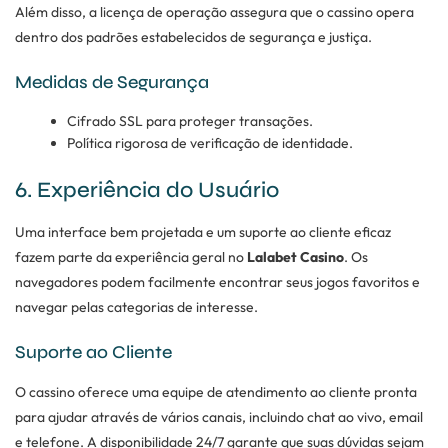
Além disso, a licença de operação assegura que o cassino opera
dentro dos padrões estabelecidos de segurança e justiça.
Medidas de Segurança
Cifrado SSL para proteger transações.
Política rigorosa de verificação de identidade.
6. Experiência do Usuário
Uma interface bem projetada e um suporte ao cliente eficaz
fazem parte da experiência geral no
Lalabet Casino
. Os
navegadores podem facilmente encontrar seus jogos favoritos e
navegar pelas categorias de interesse.
Suporte ao Cliente
O cassino oferece uma equipe de atendimento ao cliente pronta
para ajudar através de vários canais, incluindo chat ao vivo, email
e telefone. A disponibilidade 24/7 garante que suas dúvidas sejam