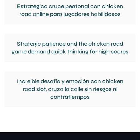
Estratégico cruce peatonal con chicken
road online para jugadores habilidosos
Strategic patience and the chicken road
game demand quick thinking for high scores
Increíble desafío y emoción con chicken
road slot, cruza la calle sin riesgos ni
contratiempos