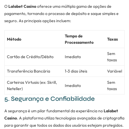
O
Lalabet Casino
oferece uma múltipla gama de opções de
pagamento, tornando o processo de depósito e saque simples e
seguro. As principais opções incluem:
Tempo de
Método
Taxas
Processamento
Sem
Cartão de Crédito/Débito
Imediato
taxas
Transferência Bancária
1-3 dias úteis
Variável
Carteiras Virtuais (ex: Skrill,
Sem
Imediato
Neteller)
taxas
5. Segurança e Confiabilidade
A segurança é um pilar fundamental da experiência no
Lalabet
Casino
. A plataforma utiliza tecnologias avançadas de criptografia
para garantir que todos os dados dos usuários estejam protegidos.